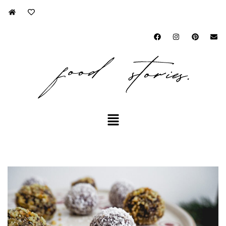
Přeskočit
na
obsah