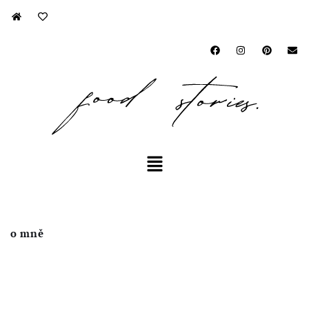
Přeskočit
na
obsah
o mně